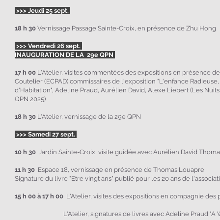
>>> Jeudi 25 sept.
18 h 30
Vernissage
Passage Sainte-Croix
,
en présence de
Zhu Hong
>>> Vendredi 26 sept.
INAUGURATION DE LA 29e QPN
17 h 00
L'Atelier, visites commentées des expositions en présence d
Coutelier (ECPAD) commissaires de l'exposition "L'enfance Radieuse, 
d'Habitation", Adeline Praud, Aurélien David, Alexe Liebert (Les Nuit
QPN 2025)
18 h 30
L'Atelier, vernissage de la 29e QPN
>>> Samedi 27 sept.
10 h 30
Jardin Sainte-Croix, visite guidée avec Aurélien David Thom
11 h 30
Espace 18, vernissage
en présence de
Thomas Louapre
Signature du livre "Etre vingt ans" publié pour les 20 ans de l'assoc
15 h 00 à 17 h 00
L'Atelier, visites des expositions en compagnie des
L'Atelier, signatures de livres avec Adeline Praud "A War 