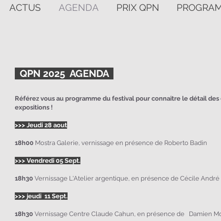
ACTUS
AGENDA
PRIX QPN
PROGRA
QPN 2025 AGENDA
Référez vous
au
program
me du festival pour c
onnaitre le détail des
expositions !
>>>
Jeudi 28 aout
18h00
Mostra Galerie, v
ernissage en présence de Roberto Badin
>>>
Vendredi 05 Sept.
18h30
Vernissage L'Atelier argentique, en présence de Cécile André
>>>
jeudi 11 Sept.
18h30
Vernissage Centre Claude Cahun,
en présence de
Damien Mo