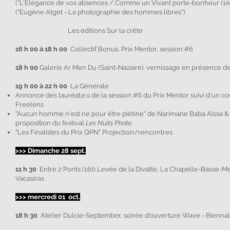
("L'Elégance de vos absences / Comme un Vivant porte-bonheur (1ère
("Eugène Atget - La photographie des hommes libres").
Les éditions Sur la crête
16 h 00 à 18 h 00
Collectif Bonus, Prix Mentor, session #6
18 h 00
Galerie Ar Men Du (Saint-Nazaire), vernissage en présence d
19 h 00 à 22 h 00
La Générale
Annonce des lauréat.e.s de la session #6 du Prix Mentor suivi d'un coc
Freelens
"Aucun homme n'est né pour être piétiné" de Narimane Baba Aïssa & 
proposition du festival
Les Nuits Photo
"Les Finalistes du Prix QPN" Projection/rencontres
>>> Dimanche 28 sept.
11 h 30
Entre 2 Ponts (160 Levée de la Divatte, La Chapelle-Basse-M
Vacasiras
>>> mercredi 01 oct.
18 h 30
Atelier Dulcie-September, soirée d’ouverture Wave - Biennale