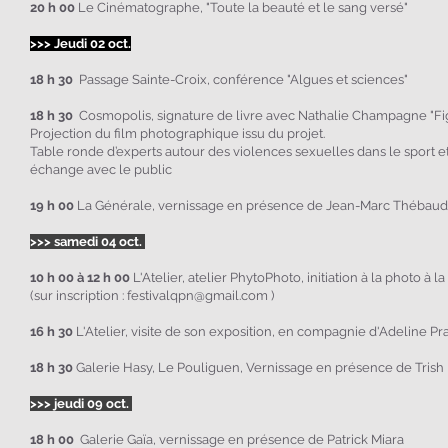
20 h 00
Le Cinématographe, "Toute la beauté et le sang versé"
>>> Jeudi 02 oct.
18 h 30
Passage Sainte-Croix, conférence "Algues et sciences"
18 h 30
Cosmopolis, signature de livre avec Nathalie Champagne "Fig
Projection du film photographique issu du projet.
Table ronde d’experts autour des violences sexuelles dans le sport et
échange avec le public
19 h 00
La Générale, vernissage en présence de Jean-Marc Thébaud
>>> samedi 04 oct.
10 h 00 à 12 h 00
L'Atelier, atelier PhytoPhoto, initiation à la photo à l
(sur inscription :
festivalqpn@gmail.com
)
16
h 30
L'Atelier, visite de son exposition, en compagnie d'Adeline Pr
18 h 30
Galerie Hasy, Le Pouliguen,
Vernissage en présence de
Trish
>>> jeudi 09 oct.
18 h 00
Galerie Gaïa, vernissage en présence de Patrick Miara