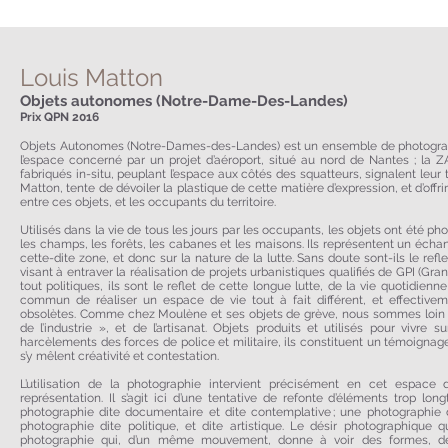
Louis Matton
Objets autonomes (Notre-Dame-Des-Landes)
Prix QPN 2016
Objets Autonomes (Notre-Dames-des-Landes) est un ensemble de photographie
l’espace concerné par un projet d’aéroport, situé au nord de Nantes ; l
fabriqués in-situ, peuplant l’espace aux côtés des squatteurs, signalent leur 
Matton, tente de dévoiler la plastique de cette matière d’expression, et d’offri
entre ces objets, et les occupants du territoire.
Utilisés dans la vie de tous les jours par les occupants, les objets ont été p
les champs, les forêts, les cabanes et les maisons. Ils représentent un échant
cette-dite zone, et donc sur la nature de la lutte. Sans doute sont-ils le r
visant à entraver la réalisation de projets urbanistiques qualifiés de GPI (Gran
tout politiques, ils sont le reflet de cette longue lutte, de la vie quotidien
commun de réaliser un espace de vie tout à fait différent, et effective
obsolètes. Comme chez Moulène et ses objets de grève, nous sommes loin « 
de l’industrie », et de l’artisanat. Objets produits et utilisés pour vivr
harcèlements des forces de police et militaire, ils constituent un témoignage,
s’y mêlent créativité et contestation.
L’utilisation de la photographie intervient précisément en cet espace 
représentation. Il s’agit ici d’une tentative de refonte d’éléments trop lo
photographie dite documentaire et dite contemplative ; une photographie di
photographie dite politique, et dite artistique. Le désir photographique 
photographie qui, d’un même mouvement, donne à voir des formes, de